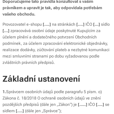
Doporučujeme tato pravidla konzultovat s vaším
právníkem a upravit je tak, aby odpovídala potřebám
vašeho obchodu.
Provozovatel e-shopu
[….]
na stránkách
[….]
IČO
[…]
sídlo
[…]
zpracovává osobní údaje poskytnuté Kupujícím za
účelem plnění a dodatečného potvrzení Obchodních
podmínek, za účelem zpracování elektronické objednávky,
realizace dodávky, zúčtování plateb a nezbytné komunikaci
mezi smluvními stranami po dobu vyžadovanou podle
zvláštních právních předpisů.
Základní ustanovení
1.
Správcem osobních údajů podle paragrafu 5 písm. o)
Zákona č. 18/2018 O ochraně osobních údajů ve znění
pozdějších předpisů (dále jen „Zákon“) je
[…..]
IČO
[….]
se
sídlem
[….]
(dále jen „Správce“);