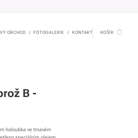
OVÝ OBCHOD
FOTOGALERIE
KONTAKT
KOŠÍK
rož B -
vem holoubka ve tmavém
šetřeno speciálním olejem.