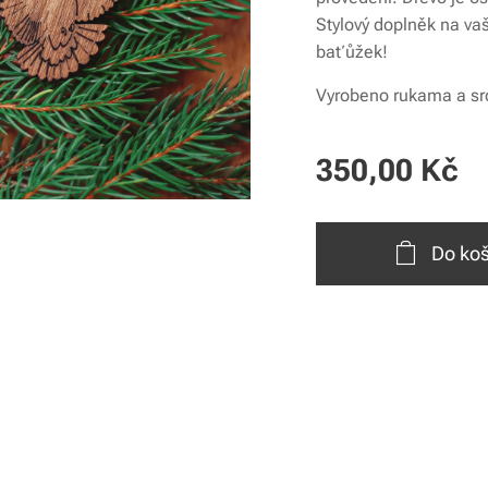
Stylový doplněk na va
baťůžek!
Vyrobeno rukama a sr
350,00
Kč
Do koš