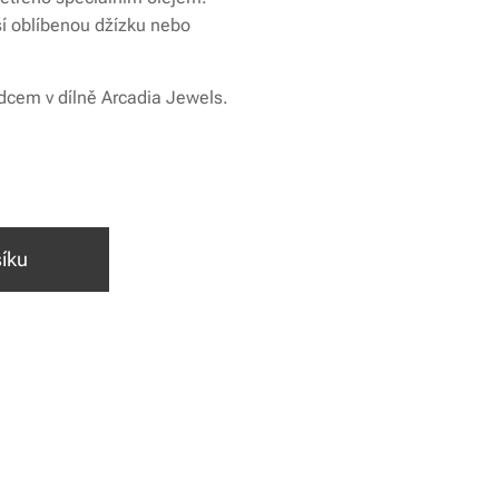
ší oblíbenou džízku nebo
dcem v dílně Arcadia Jewels.
íku